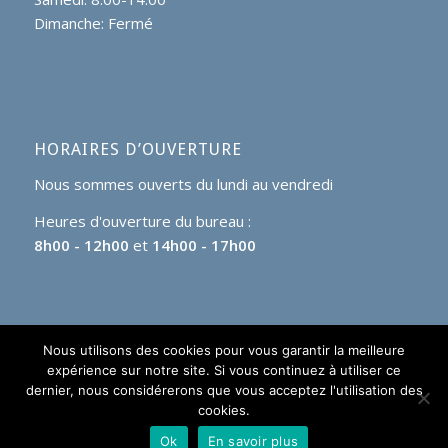
Dimanche: Fermé
HORAIRES D’OUVERTURE
Nous sommes ouverts du lundi au vendredi
Heures d'ouverture du bureau :
8h00 - 12h00
et
14h00 - 17h00
Nous utilisons des cookies pour vous garantir la meilleure
expérience sur notre site. Si vous continuez à utiliser ce
dernier, nous considérerons que vous acceptez l'utilisation des
cookies.
© GAFIC 2017 - Tous droits réservés
Ok
En savoir plus
Mentions légales